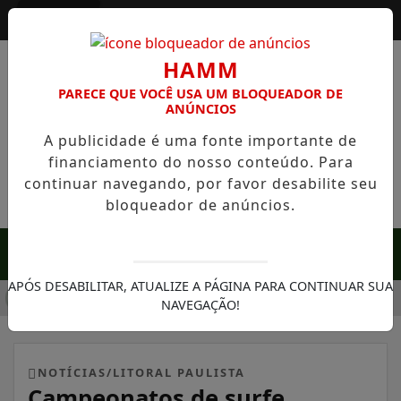
Entrar
HAMM
PARECE QUE VOCÊ USA UM BLOQUEADOR DE
ANÚNCIOS
A publicidade é uma fonte importante de
financiamento do nosso conteúdo. Para
continuar navegando, por favor desabilite seu
bloqueador de anúncios.
MENU
APÓS DESABILITAR, ATUALIZE A PÁGINA PARA CONTINUAR SUA
A EM SERRA NEGRA: FAZENDA COM 488 HECTARES UNE ALTA
NAVEGAÇÃO!
NOTÍCIAS/LITORAL PAULISTA
Campeonatos de surfe