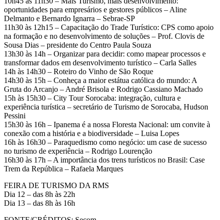
10h45 às 11h30 – Mais Turismo, mais desenvolvimento:
oportunidades para empresários e gestores públicos – Aline
Delmanto e Bernardo Ignarra – Sebrae-SP
11h30 às 12h15 – Capacitação do Trade Turístico: CPS como apoio
na formação e no desenvolvimento de soluções – Prof. Clovis de
Sousa Dias – presidente do Centro Paula Souza
13h30 às 14h – Organizar para decidir: como mapear processos e
transformar dados em desenvolvimento turístico – Carla Salles
14h às 14h30 – Roteiro do Vinho de São Roque
14h30 às 15h – Conheça a maior estátua católica do mundo: A
Gruta do Arcanjo – André Brisola e Rodrigo Cassiano Machado
15h às 15h30 – City Tour Sorocaba: integração, cultura e
experiência turística – secretário de Turismo de Sorocaba, Hudson
Pessini
15h30 às 16h – Ipanema é a nossa Floresta Nacional: um convite à
conexão com a história e a biodiversidade – Luisa Lopes
16h às 16h30 – Paraquedismo como negócio: um case de sucesso
no turismo de experiência – Rodrigo Lourenção
16h30 às 17h – A importância dos trens turísticos no Brasil: Case
Trem da República – Rafaela Marques
FEIRA DE TURISMO DA RMS
Dia 12 – das 8h às 22h
Dia 13 – das 8h às 16h
FONTE/CRÉDITOS:
Secom