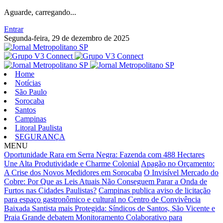
Aguarde, carregando...
Entrar
Segunda-feira, 29 de dezembro de 2025
Home
Notícias
São Paulo
Sorocaba
Santos
Campinas
Litoral Paulista
SEGURANÇA
MENU
Oportunidade Rara em Serra Negra: Fazenda com 488 Hectares
Une Alta Produtividade e Charme Colonial
Apagão no Orçamento:
A Crise dos Novos Medidores em Sorocaba
O Invisível Mercado do
Cobre: Por Que as Leis Atuais Não Conseguem Parar a Onda de
Furtos nas Cidades Paulistas?
Campinas publica aviso de licitação
para espaço gastronômico e cultural no Centro de Convivência
Baixada Santista mais Protegida: Síndicos de Santos, São Vicente e
Praia Grande debatem Monitoramento Colaborativo para