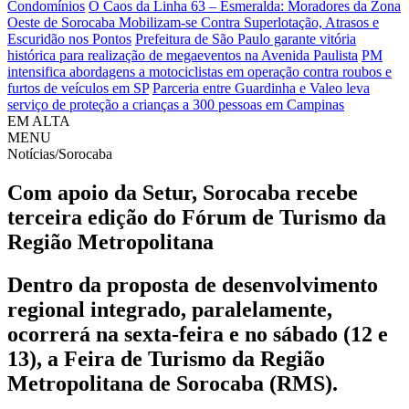
Condomínios
O Caos da Linha 63 – Esmeralda: Moradores da Zona
Oeste de Sorocaba Mobilizam-se Contra Superlotação, Atrasos e
Escuridão nos Pontos
Prefeitura de São Paulo garante vitória
histórica para realização de megaeventos na Avenida Paulista
PM
intensifica abordagens a motociclistas em operação contra roubos e
furtos de veículos em SP
Parceria entre Guardinha e Valeo leva
serviço de proteção a crianças a 300 pessoas em Campinas
EM ALTA
MENU
Notícias/Sorocaba
Com apoio da Setur, Sorocaba recebe
terceira edição do Fórum de Turismo da
Região Metropolitana
Dentro da proposta de desenvolvimento
regional integrado, paralelamente,
ocorrerá na sexta-feira e no sábado (12 e
13), a Feira de Turismo da Região
Metropolitana de Sorocaba (RMS).