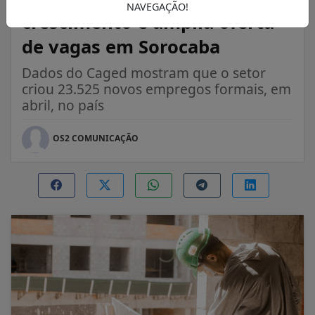
NAVEGAÇÃO!
crescimento e amplia oferta
de vagas em Sorocaba
Dados do Caged mostram que o setor
criou 23.525 novos empregos formais, em
abril, no país
OS2 COMUNICAÇÃO