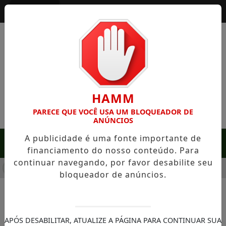
Entrar
HAMM
PARECE QUE VOCÊ USA UM BLOQUEADOR DE
ANÚNCIOS
A publicidade é uma fonte importante de
MENU
financiamento do nosso conteúdo. Para
continuar navegando, por favor desabilite seu
M SERRA NEGRA: FAZENDA COM 488 HECTARES UNE ALTA PR
bloqueador de anúncios.
NOTÍCIAS/NOTÍCIAS
Construção civil segue em
APÓS DESABILITAR, ATUALIZE A PÁGINA PARA CONTINUAR SUA