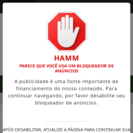
Entrar
HAMM
PARECE QUE VOCÊ USA UM BLOQUEADOR DE
ANÚNCIOS
A publicidade é uma fonte importante de
MENU
financiamento do nosso conteúdo. Para
continuar navegando, por favor desabilite seu
SERRA NEGRA: FAZENDA COM 488 HECTARES UNE ALTA PROD
bloqueador de anúncios.
NOTÍCIAS/CAMPINAS
HIDS é destaque na Campinas
APÓS DESABILITAR, ATUALIZE A PÁGINA PARA CONTINUAR SUA