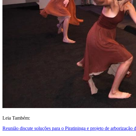
Leia Também:
Reunião discute soluções para o Piratininga e projeto de arborizaçã