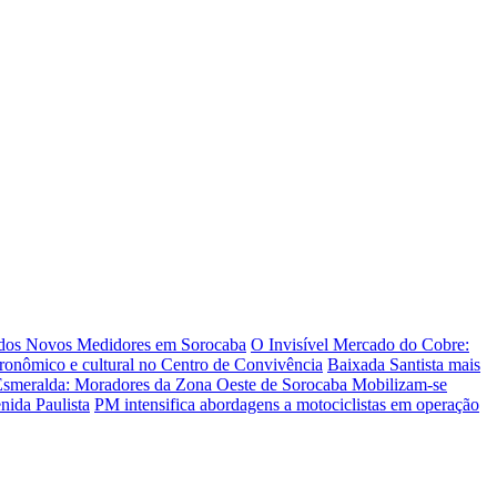
 dos Novos Medidores em Sorocaba
O Invisível Mercado do Cobre:
tronômico e cultural no Centro de Convivência
Baixada Santista mais
Esmeralda: Moradores da Zona Oeste de Sorocaba Mobilizam-se
nida Paulista
PM intensifica abordagens a motociclistas em operação