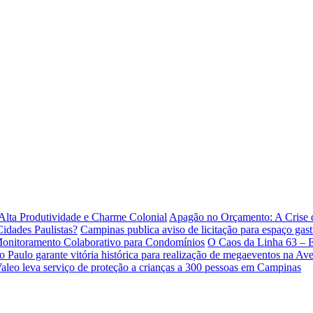
lta Produtividade e Charme Colonial
Apagão no Orçamento: A Crise
idades Paulistas?
Campinas publica aviso de licitação para espaço gas
 Monitoramento Colaborativo para Condomínios
O Caos da Linha 63 – 
o Paulo garante vitória histórica para realização de megaeventos na Ave
Valeo leva serviço de proteção a crianças a 300 pessoas em Campinas