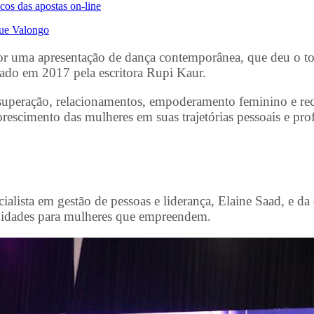
scos das apostas on-line
que Valongo
or uma apresentação de dança contemporânea, que deu o tom 
cado em 2017 pela escritora Rupi Kaur.
, superação, relacionamentos, empoderamento feminino e re
orescimento das mulheres em suas trajetórias pessoais e prof
alista em gestão de pessoas e liderança, Elaine Saad, e da
tunidades para mulheres que empreendem.