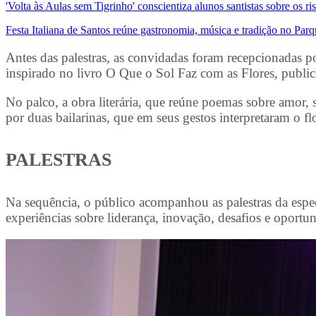
'Volta às Aulas sem Tigrinho' conscientiza alunos santistas sobre os ri
Festa Italiana de Santos reúne gastronomia, música e tradição no Par
Antes das palestras, as convidadas foram recepcionadas p
inspirado no livro O Que o Sol Faz com as Flores, publi
No palco, a obra literária, que reúne poemas sobre amor
por duas bailarinas, que em seus gestos interpretaram o fl
PALESTRAS
Na sequência, o público acompanhou as palestras da especi
experiências sobre liderança, inovação, desafios e opor