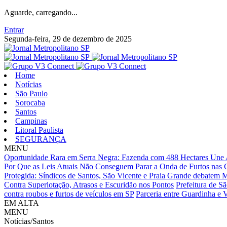
Aguarde, carregando...
Entrar
Segunda-feira, 29 de dezembro de 2025
Home
Notícias
São Paulo
Sorocaba
Santos
Campinas
Litoral Paulista
SEGURANÇA
MENU
Oportunidade Rara em Serra Negra: Fazenda com 488 Hectares Une A
Por Que as Leis Atuais Não Conseguem Parar a Onda de Furtos nas C
Protegida: Síndicos de Santos, São Vicente e Praia Grande debatem
Contra Superlotação, Atrasos e Escuridão nos Pontos
Prefeitura de Sã
contra roubos e furtos de veículos em SP
Parceria entre Guardinha e 
EM ALTA
MENU
Notícias/Santos