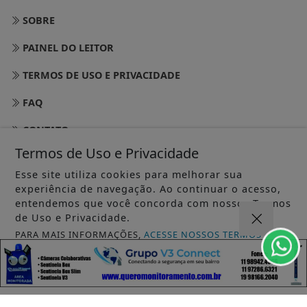
SOBRE
PAINEL DO LEITOR
TERMOS DE USO E PRIVACIDADE
FAQ
CONTATO
Termos de Uso e Privacidade
Esse site utiliza cookies para melhorar sua
experiência de navegação. Ao continuar o acesso,
entendemos que você concorda com nossos Termos
de Uso e Privacidade.
PARA MAIS INFORMAÇÕES,
ACESSE NOSSOS TERMOS
CLICANDO AQUI
PROSSEGUIR