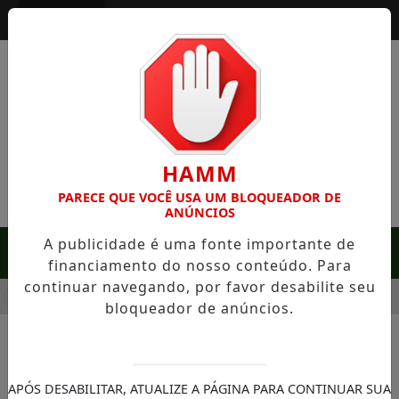
Entrar
HAMM
PARECE QUE VOCÊ USA UM BLOQUEADOR DE
ANÚNCIOS
A publicidade é uma fonte importante de
MENU
financiamento do nosso conteúdo. Para
continuar navegando, por favor desabilite seu
M SERRA NEGRA: FAZENDA COM 488 HECTARES UNE ALTA PR
bloqueador de anúncios.
NOTÍCIAS/SOROCABA
Operação “Centro+Seguro”
APÓS DESABILITAR, ATUALIZE A PÁGINA PARA CONTINUAR SUA