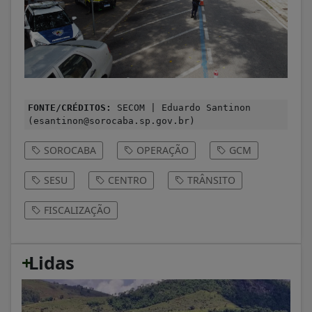
FONTE/CRÉDITOS:
SECOM | Eduardo Santinon
(esantinon@sorocaba.sp.gov.br)
SOROCABA
OPERAÇÃO
GCM
SESU
CENTRO
TRÂNSITO
FISCALIZAÇÃO
+
Lidas