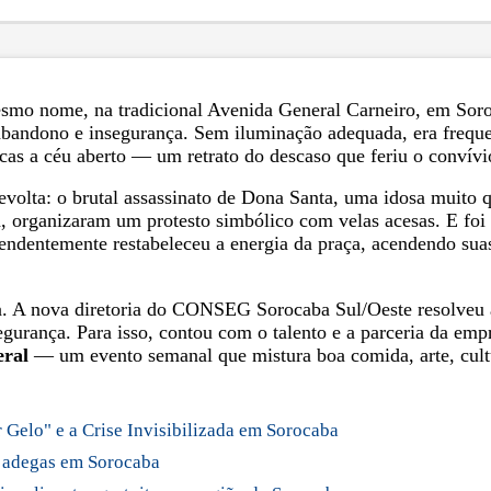
esmo nome, na tradicional Avenida General Carneiro, em Sor
abandono e insegurança. Sem iluminação adequada, era freque
gicas a céu aberto — um retrato do descaso que feriu o convívi
volta: o brutal assassinato de Dona Santa, uma idosa muito q
a, organizaram um protesto simbólico com velas acesas. E foi
reendentemente restabeleceu a energia da praça, acendendo 
. A nova diretoria do CONSEG Sorocaba Sul/Oeste resolveu a
gurança. Para isso, contou com o talento e a parceria da em
eral
— um evento semanal que mistura boa comida, arte, cultur
 Gelo" e a Crise Invisibilizada em Sorocaba
 e adegas em Sorocaba