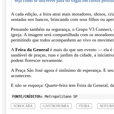
Veja como se inscrever para 60 vagas em cursos profiss
A cada edição, a feira atrai mais moradores, idosos, c
sentadas nos bancos, brincando com seus filhos ou ape
Pensando também na segurança, o Grupo V3 Connect, es
igreja. A imagem será compartilhada com os moradores 
permitindo que todos acompanhem ao vivo os movimento
A
Feira da General
é mais do que um evento — ela é sí
saudável de praças, ruas e jardins da cidade, a iniciati
podem florescer novamente.
A Praça São José agora é sinônimo de esperança. E seu
acontecem.
E não se esqueça: Quarte-feira tem Feira da General, d
FONTE/CRÉDITOS:
Metropolitano SP
SOROCABA
GASTRONOMIA
FEIRA
NOTUR