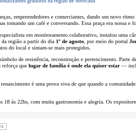
ionalizantes gratuitos na região de Sorocaba
rianças, empreendedores e comerciantes, dando um novo ritmo e
nas tomando um café e conversando. Essa praça era nossa e f
pecialista em monitoramento colaborativo, instalou uma câme
da região a partir do dia
1º de agosto
, por meio do portal
Jo
s do local e sintam-se mais protegidos.
mbolo de resistência, reconstrução e pertencimento. Parte de
va reforça que
lugar de família é onde ela quiser estar
— incl
 renascimento é uma prova viva de que quando a comunidade 
as 18 às 22hs, com muita gastronomia e alegria. Os exposito
NA