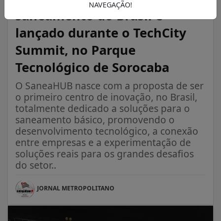
NAVEGAÇÃO!
saneamento do Brasil é
lançado durante o TechCity
Summit, no Parque
Tecnológico de Sorocaba
O SaneaHUB nasce com a proposta de ser
o primeiro centro de inovação, no Brasil,
totalmente dedicado a soluções para o
saneamento básico, promovendo o
desenvolvimento tecnológico, a conexão
entre empresas e a experimentação de
soluções reais para os grandes desafios
do setor..
JORNAL METROPOLITANO