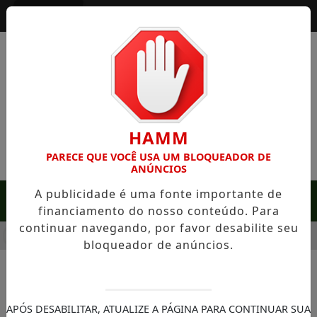
Entrar
HAMM
PARECE QUE VOCÊ USA UM BLOQUEADOR DE
ANÚNCIOS
A publicidade é uma fonte importante de
MENU
financiamento do nosso conteúdo. Para
continuar navegando, por favor desabilite seu
M SERRA NEGRA: FAZENDA COM 488 HECTARES UNE ALTA PRO
bloqueador de anúncios.
NOTÍCIAS/SOROCABA
Primeiro hub de inovação em
APÓS DESABILITAR, ATUALIZE A PÁGINA PARA CONTINUAR SUA