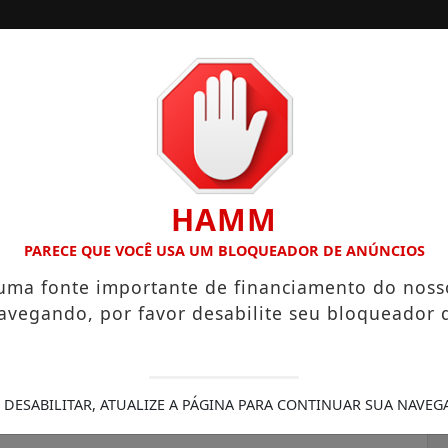
A
SANTOS
CAMPINAS
LITORAL PAULISTA
HAMM
HECTARES UNE ALTA PRODUTIVIDADE E CHARME COLONIAL
PARECE QUE VOCÊ USA UM BLOQUEADOR DE ANÚNCIOS
 uma fonte importante de financiamento do noss
avegando, por favor desabilite seu bloqueador 
do Prêmio Ciência
blicas do Estado de São
 DESABILITAR, ATUALIZE A PÁGINA PARA CONTINUAR SUA NAVEG