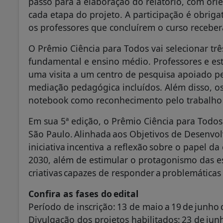
passo para a elaboração do relatório, com or
cada etapa do projeto. A participação é obrigat
os professores que concluírem o curso receber
O Prêmio Ciência para Todos vai selecionar tr
fundamental e ensino médio. Professores e es
uma visita a um centro de pesquisa apoiado p
mediação pedagógica incluídos. Além disso, o
notebook como reconhecimento pelo trabalho
Em sua 5ª edição, o Prêmio Ciência para Todos
São Paulo. Alinhada aos Objetivos de Desenvo
iniciativa incentiva a reflexão sobre o papel d
2030, além de estimular o protagonismo das es
criativas capazes de responder a problemáticas
Confira as fases do edital
Período de inscrição: 13 de maio a 19 de junh
Divulgação dos projetos habilitados: 23 de ju