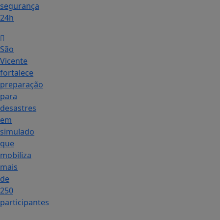
segurança
24h
São
Vicente
fortalece
preparação
para
desastres
em
simulado
que
mobiliza
mais
de
250
participantes