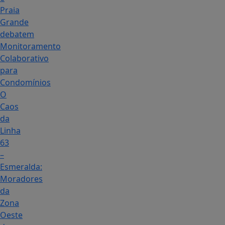
Praia
Grande
debatem
Monitoramento
Colaborativo
para
Condomínios
O
Caos
da
Linha
63
–
Esmeralda:
Moradores
da
Zona
Oeste