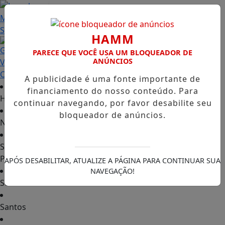
Entrar
HAMM
PARECE QUE VOCÊ USA UM BLOQUEADOR DE
ANÚNCIOS
A publicidade é uma fonte importante de
financiamento do nosso conteúdo. Para
Home
continuar navegando, por favor desabilite seu
bloqueador de anúncios.
Notícias
São
Paulo
APÓS DESABILITAR, ATUALIZE A PÁGINA PARA CONTINUAR SUA
NAVEGAÇÃO!
Sorocaba
Santos