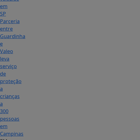
em
SP
Parceria
entre
Guardinha
e
Valeo
leva
serviço
de
proteção
a
crianças
a
300
pessoas
em
Campinas