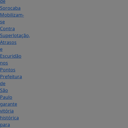
de
Sorocaba
Mobilizam-
se
Contra
Superlotação,
Atrasos
e
Escuridão
nos
Pontos
Prefeitura
de
São
Paulo
garante
vitória
histórica
para