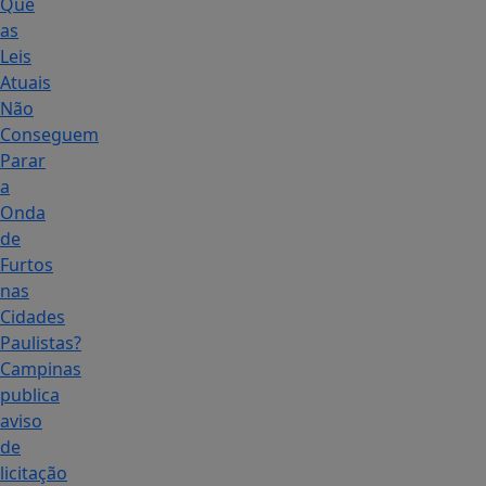
Que
as
Leis
Atuais
Não
Conseguem
Parar
a
Onda
de
Furtos
nas
Cidades
Paulistas?
Campinas
publica
aviso
de
licitação