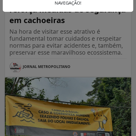
NAVEGAÇÃO!
reforça medidas de segurança
em cachoeiras
Na hora de visitar esse atrativo é
fundamental tomar cuidados e respeitar
normas para evitar acidentes e, também,
preservar esse maravilhoso ecossistema.
JORNAL METROPOLITANO