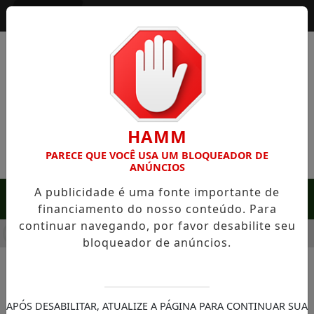
Entrar
HAMM
PARECE QUE VOCÊ USA UM BLOQUEADOR DE
ANÚNCIOS
A publicidade é uma fonte importante de
MENU
financiamento do nosso conteúdo. Para
continuar navegando, por favor desabilite seu
M SERRA NEGRA: FAZENDA COM 488 HECTARES UNE ALTA PR
bloqueador de anúncios.
NOTÍCIAS/LITORAL PAULISTA
UBATUBA - Defesa Civil
APÓS DESABILITAR, ATUALIZE A PÁGINA PARA CONTINUAR SUA