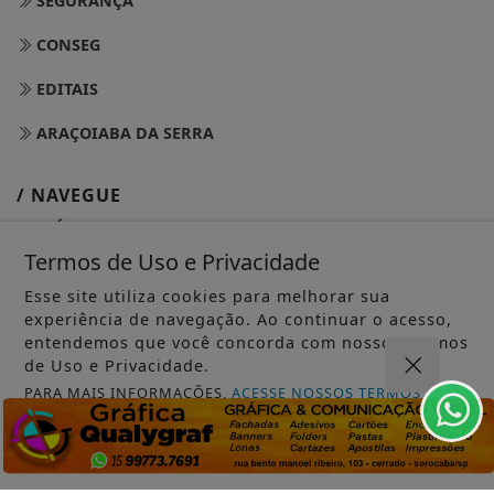
SEGURANÇA
CONSEG
EDITAIS
ARAÇOIABA DA SERRA
/ NAVEGUE
INÍCIO
Termos de Uso e Privacidade
SOBRE
Esse site utiliza cookies para melhorar sua
PAINEL DO LEITOR
experiência de navegação. Ao continuar o acesso,
entendemos que você concorda com nossos Termos
TERMOS DE USO E PRIVACIDADE
de Uso e Privacidade.
PARA MAIS INFORMAÇÕES,
ACESSE NOSSOS TERMOS
FAQ
CLICANDO AQUI
CONTATO
PROSSEGUIR