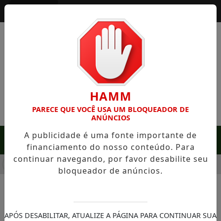
Entrar
HAMM
PARECE QUE VOCÊ USA UM BLOQUEADOR DE
ANÚNCIOS
A publicidade é uma fonte importante de
MENU
financiamento do nosso conteúdo. Para
continuar navegando, por favor desabilite seu
M SERRA NEGRA: FAZENDA COM 488 HECTARES UNE ALTA PR
bloqueador de anúncios.
NOTÍCIAS/SOROCABA
UBS Aparecidinha recebe
APÓS DESABILITAR, ATUALIZE A PÁGINA PARA CONTINUAR SUA