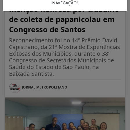
NAVEGAÇÃO!
menção honrosa por trabalho
de coleta de papanicolau em
Congresso de Santos
Reconhecimento foi no 14º Prêmio David
Capistrano, da 21ª Mostra de Experiências
Exitosas dos Municípios, durante o 38º
Congresso de Secretários Municipais de
Saúde do Estado de São Paulo, na
Baixada Santista.
JORNAL METROPOLITANO