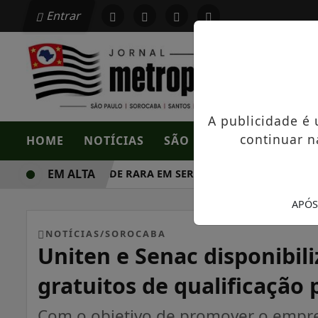
Entrar
A publicidade é
continuar n
HOME
NOTÍCIAS
SÃO PAULO
SOROCAB
EM ALTA
OPORTUNIDADE RARA EM SERRA NEGRA: FAZENDA COM
APÓS
NOTÍCIAS/SOROCABA
Uniten e Senac disponibil
gratuitos de qualificação 
Com o objetivo de promover o empre