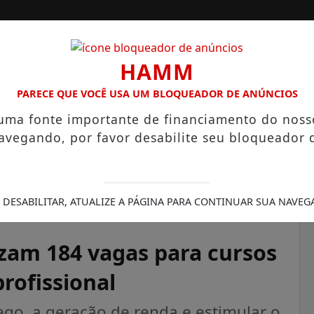
HAMM
PARECE QUE VOCÊ USA UM BLOQUEADOR DE ANÚNCIOS
 uma fonte importante de financiamento do noss
avegando, por favor desabilite seu bloqueador 
A
SANTOS
CAMPINAS
LITORAL PAULISTA
 488 HECTARES UNE ALTA PRODUTIVIDADE E CHARME COLONI
 DESABILITAR, ATUALIZE A PÁGINA PARA CONTINUAR SUA NAVEG
izam 184 vagas para cursos
profissional
go, a geração de renda e estimular o