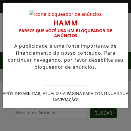
Entrar
HAMM
PARECE QUE VOCÊ USA UM BLOQUEADOR DE
ANÚNCIOS
A publicidade é uma fonte importante de
financiamento do nosso conteúdo. Para
continuar navegando, por favor desabilite seu
MENU
bloqueador de anúncios.
E RARA EM SERRA NEGRA: FAZENDA COM 488 HECTARES UNE 
APÓS DESABILITAR, ATUALIZE A PÁGINA PARA CONTINUAR SUA
/NOTÍCIAS
CIDADE
NAVEGAÇÃO!
BUSCAR