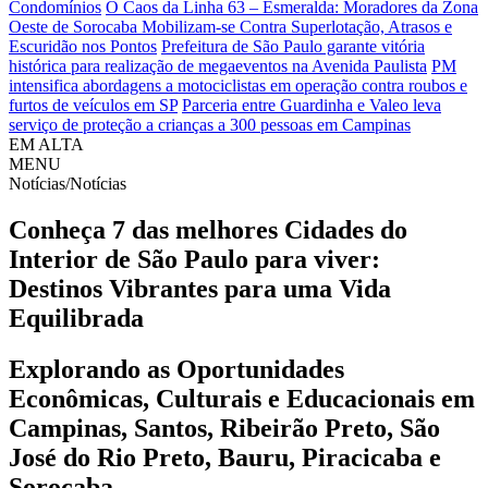
Condomínios
O Caos da Linha 63 – Esmeralda: Moradores da Zona
Oeste de Sorocaba Mobilizam-se Contra Superlotação, Atrasos e
Escuridão nos Pontos
Prefeitura de São Paulo garante vitória
histórica para realização de megaeventos na Avenida Paulista
PM
intensifica abordagens a motociclistas em operação contra roubos e
furtos de veículos em SP
Parceria entre Guardinha e Valeo leva
serviço de proteção a crianças a 300 pessoas em Campinas
EM ALTA
MENU
Notícias/Notícias
Conheça 7 das melhores Cidades do
Interior de São Paulo para viver:
Destinos Vibrantes para uma Vida
Equilibrada
Explorando as Oportunidades
Econômicas, Culturais e Educacionais em
Campinas, Santos, Ribeirão Preto, São
José do Rio Preto, Bauru, Piracicaba e
Sorocaba.