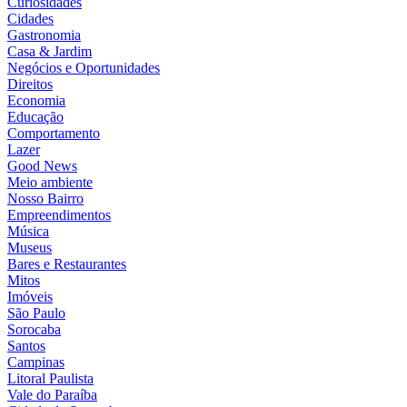
Curiosidades
Cidades
Gastronomia
Casa & Jardim
Negócios e Oportunidades
Direitos
Economia
Educação
Comportamento
Lazer
Good News
Meio ambiente
Nosso Bairro
Empreendimentos
Música
Museus
Bares e Restaurantes
Mitos
Imóveis
São Paulo
Sorocaba
Santos
Campinas
Litoral Paulista
Vale do Paraíba