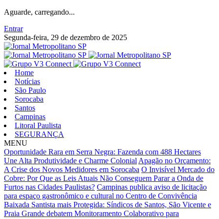
Aguarde, carregando...
Entrar
Segunda-feira, 29 de dezembro de 2025
Home
Notícias
São Paulo
Sorocaba
Santos
Campinas
Litoral Paulista
SEGURANÇA
MENU
Oportunidade Rara em Serra Negra: Fazenda com 488 Hectares
Une Alta Produtividade e Charme Colonial
Apagão no Orçamento:
A Crise dos Novos Medidores em Sorocaba
O Invisível Mercado do
Cobre: Por Que as Leis Atuais Não Conseguem Parar a Onda de
Furtos nas Cidades Paulistas?
Campinas publica aviso de licitação
para espaço gastronômico e cultural no Centro de Convivência
Baixada Santista mais Protegida: Síndicos de Santos, São Vicente e
Praia Grande debatem Monitoramento Colaborativo para