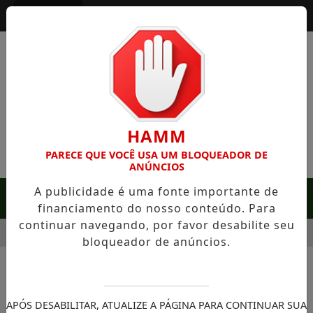
Entrar
HAMM
PARECE QUE VOCÊ USA UM BLOQUEADOR DE
ANÚNCIOS
A publicidade é uma fonte importante de
MENU
financiamento do nosso conteúdo. Para
continuar navegando, por favor desabilite seu
RARA EM SERRA NEGRA: FAZENDA COM 488 HECTARES UNE A
bloqueador de anúncios.
/CÂMERAS AO VIVO
REGIÃO CENTRAL
APÓS DESABILITAR, ATUALIZE A PÁGINA PARA CONTINUAR SUA