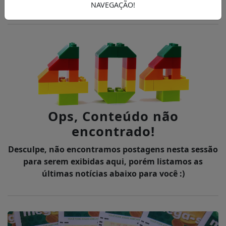
NAVEGAÇÃO!
BUSCAR
Ops, Conteúdo não
encontrado!
Desculpe, não encontramos postagens nesta sessão
para serem exibidas aqui, porém listamos as
últimas notícias abaixo para você :)