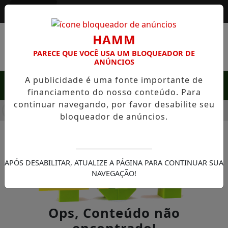
Entrar
HAMM
PARECE QUE VOCÊ USA UM BLOQUEADOR DE
ANÚNCIOS
A publicidade é uma fonte importante de
MENU
financiamento do nosso conteúdo. Para
continuar navegando, por favor desabilite seu
E RARA EM SERRA NEGRA: FAZENDA COM 488 HECTARES UNE
bloqueador de anúncios.
APÓS DESABILITAR, ATUALIZE A PÁGINA PARA CONTINUAR SUA
NAVEGAÇÃO!
Ops, Conteúdo não