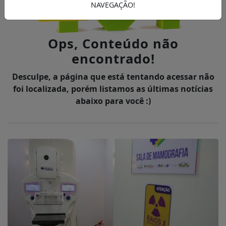
NAVEGAÇÃO!
Ops, Conteúdo não
encontrado!
Desculpe, a página que está tentando acessar não
foi localizada, porém listamos as últimas notícias
abaixo para você :)