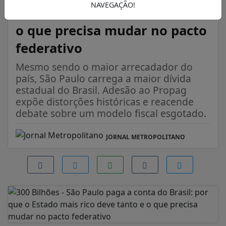
NAVEGAÇÃO!
Estado mais rico deve tanto e
o que precisa mudar no pacto
federativo
Mesmo sendo o maior arrecadador do
país, São Paulo carrega a maior dívida
estadual do Brasil. Adesão ao Propag
expõe distorções históricas e reacende
debate sobre um modelo fiscal esgotado.
JORNAL METROPOLITANO