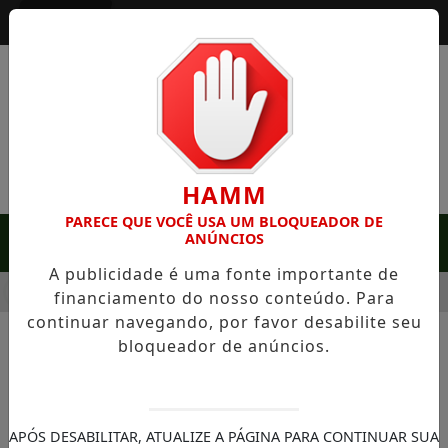
Entrar
HAMM
PARECE QUE VOCÊ USA UM BLOQUEADOR DE
ANÚNCIOS
MENU
A publicidade é uma fonte importante de
M SERRA NEGRA: FAZENDA COM 488 HECTARES UNE ALTA PR
financiamento do nosso conteúdo. Para
continuar navegando, por favor desabilite seu
bloqueador de anúncios.
NOTÍCIAS/NOTÍCIAS
300 Bilhões - São Paulo paga a
conta do Brasil: por que o
APÓS DESABILITAR, ATUALIZE A PÁGINA PARA CONTINUAR SUA