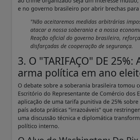
ao crime organizado seja um interesse mútuo,
e no governo brasileiro por abrir brechas para 
"Não aceitaremos medidas arbitrárias impos
atacar a nossa soberania e a nossa economi
Reação oficial do governo brasileiro, reforç
disfarçadas de cooperação de segurança.
3. O "TARIFAÇO" DE 25%: 
arma política em ano eleit
O debate sobre a soberania brasileira tomou 
Escritório do Representante de Comércio dos 
aplicação de uma tarifa punitiva de 25% sobre
país adota práticas "irrazoáveis" que restring
uma discussão técnica e diplomática transfo
político interno.
O Alvo de Washington: Do Pi