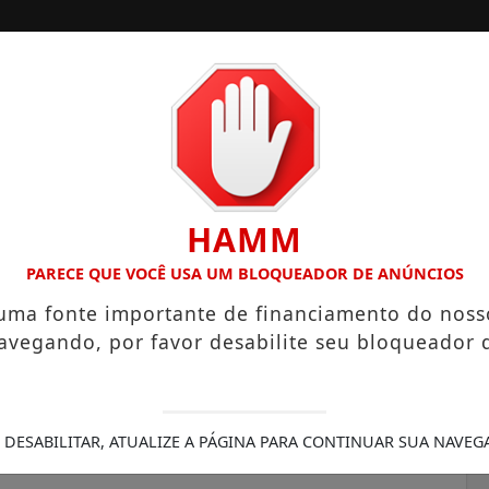
A
SANTOS
CAMPINAS
LITORAL PAULISTA
HAMM
HECTARES UNE ALTA PRODUTIVIDADE E CHARME COLONIAL
PARECE QUE VOCÊ USA UM BLOQUEADOR DE ANÚNCIOS
 uma fonte importante de financiamento do noss
avegando, por favor desabilite seu bloqueador 
ue o Brasil luta para não
al" de potências
 DESABILITAR, ATUALIZE A PÁGINA PARA CONTINUAR SUA NAVEG