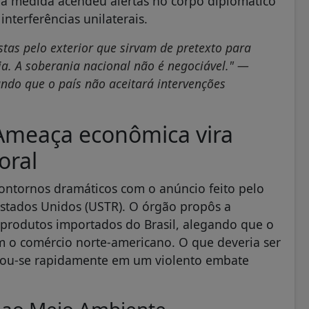
 a medida acendeu alertas no corpo diplomático
interferências unilaterais.
tas pelo exterior que sirvam de pretexto para
a. A soberania nacional não é negociável." —
ando que o país não aceitará intervenções
Ameaça econômica vira
oral
contornos dramáticos com o anúncio feito pelo
Estados Unidos (USTR). O órgão propôs a
 produtos importados do Brasil, alegando que o
em o comércio norte-americano. O que deveria ser
rmou-se rapidamente em um violento embate
x ao Meio Ambiente