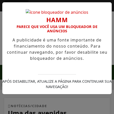
Entrar
HAMM
PARECE QUE VOCÊ USA UM BLOQUEADOR DE
ANÚNCIOS
A publicidade é uma fonte importante de
financiamento do nosso conteúdo. Para
continuar navegando, por favor desabilite seu
bloqueador de anúncios.
MENU
APÓS DESABILITAR, ATUALIZE A PÁGINA PARA CONTINUAR SUA
A EM SERRA NEGRA: FAZENDA COM 488 HECTARES UNE ALTA
NAVEGAÇÃO!
NOTÍCIAS/CIDADE
Uma das avenidas