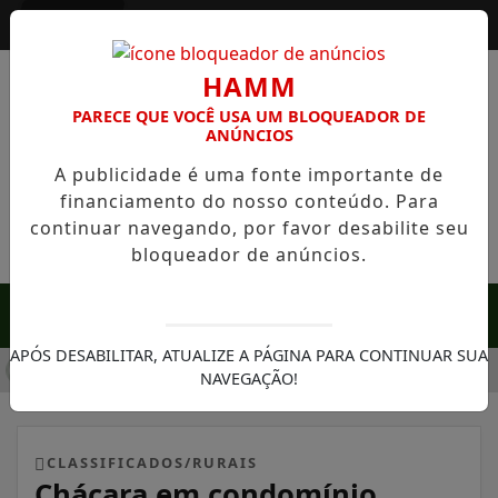
Entrar
HAMM
PARECE QUE VOCÊ USA UM BLOQUEADOR DE
ANÚNCIOS
A publicidade é uma fonte importante de
financiamento do nosso conteúdo. Para
continuar navegando, por favor desabilite seu
bloqueador de anúncios.
MENU
APÓS DESABILITAR, ATUALIZE A PÁGINA PARA CONTINUAR SUA
A EM SERRA NEGRA: FAZENDA COM 488 HECTARES UNE ALTA
NAVEGAÇÃO!
CLASSIFICADOS/RURAIS
Chácara em condomínio