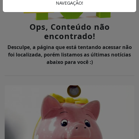
NAVEGAÇÃO!
Ops, Conteúdo não
encontrado!
Desculpe, a página que está tentando acessar não
foi localizada, porém listamos as últimas notícias
abaixo para você :)