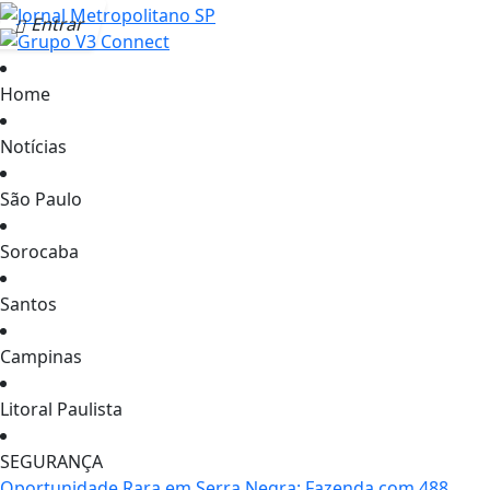
Entrar
Home
Notícias
São Paulo
Sorocaba
Santos
Campinas
Litoral Paulista
SEGURANÇA
Oportunidade Rara em Serra Negra: Fazenda com 488