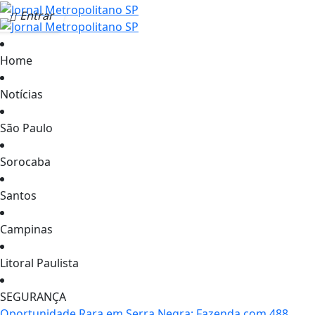
Entrar
Home
Notícias
São Paulo
Sorocaba
Santos
Campinas
Litoral Paulista
SEGURANÇA
Oportunidade Rara em Serra Negra: Fazenda com 488