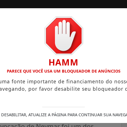
A
SANTOS
CAMPINAS
LITORAL PAULISTA
HAMM
CTARES UNE ALTA PRODUTIVIDADE E CHARME COLONIAL
A
PARECE QUE VOCÊ USA UM BLOQUEADOR DE ANÚNCIOS
 uma fonte importante de financiamento do noss
avegando, por favor desabilite seu bloqueador 
orcida confie nos 26
 DESABILITAR, ATUALIZE A PÁGINA PARA CONTINUAR SUA NAVEG
onvocação de Neymar foi um dos