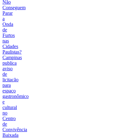
Não
Conseguem
Parar
a
Onda
de
Furtos
nas
Cidades
Paulistas?
Campinas
publica
aviso
de
licitação
para
espaço
gastronômico
e
cultural
no
Centro
de
Convivência
Baixada