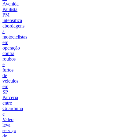
Avenida
Paulista
PM
intensifica
abordagens
a
motociclistas
em
operação
contra
roubos
e
furtos
de
veículos
em
SP
Parceria
entre
Guardinha
e
Valeo
leva
serviço
de