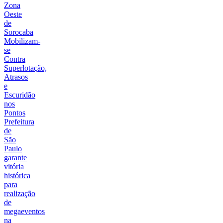
Zona
Oeste
de
Sorocaba
Mobilizam-
se
Contra
Superlotação,
Atrasos
e
Escuridão
nos
Pontos
Prefeitura
de
São
Paulo
garante
vitória
histórica
para
realização
de
megaeventos
na