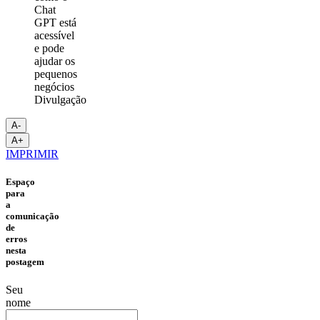
Divulgação
A-
A+
IMPRIMIR
Espaço
para
a
comunicação
de
erros
nesta
postagem
Seu
nome