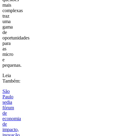
mais
complexas
traz
uma
gama
de
oportunidades
para
as
micro
e
pequenas.
Leia
Também:
São
Paulo
sedia
fórum
de
economia
de
impacto,
inovação