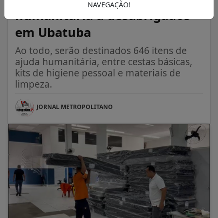
NAVEGAÇÃO!
humanitária a desabrigados
em Ubatuba
Ao todo, serão destinados 646 itens de
ajuda humanitária, entre cestas básicas,
kits de higiene pessoal e materiais de
limpeza.
JORNAL METROPOLITANO