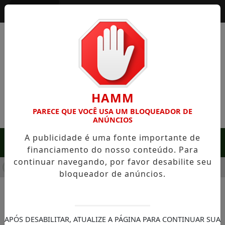
Entrar
HAMM
PARECE QUE VOCÊ USA UM BLOQUEADOR DE
ANÚNCIOS
A publicidade é uma fonte importante de
MENU
financiamento do nosso conteúdo. Para
continuar navegando, por favor desabilite seu
EM SERRA NEGRA: FAZENDA COM 488 HECTARES UNE ALTA PR
bloqueador de anúncios.
NOTÍCIAS/LITORAL PAULISTA
Governo de SP envia ajuda
APÓS DESABILITAR, ATUALIZE A PÁGINA PARA CONTINUAR SUA