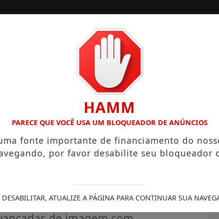
A
SANTOS
CAMPINAS
LITORAL PAULISTA
HAMM
HECTARES UNE ALTA PRODUTIVIDADE E CHARME COLONIAL
PARECE QUE VOCÊ USA UM BLOQUEADOR DE ANÚNCIOS
 uma fonte importante de financiamento do noss
avegando, por favor desabilite seu bloqueador 
 caminho para
es contra o câncer
 DESABILITAR, ATUALIZE A PÁGINA PARA CONTINUAR SUA NAVEG
 avançadas de imagem com