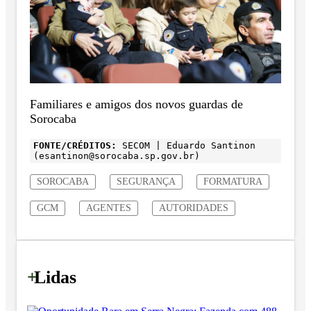
Familiares e amigos dos novos guardas de
Sorocaba
FONTE/CRÉDITOS:
SECOM | Eduardo Santinon
(esantinon@sorocaba.sp.gov.br)
SOROCABA
SEGURANÇA
FORMATURA
GCM
AGENTES
AUTORIDADES
+
Lidas