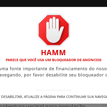
A
SANTOS
CAMPINAS
LITORAL PAULISTA
HAMM
 HECTARES UNE ALTA PRODUTIVIDADE E CHARME COLONIAL
PARECE QUE VOCÊ USA UM BLOQUEADOR DE ANÚNCIOS
 uma fonte importante de financiamento do noss
avegando, por favor desabilite seu bloqueador 
 vacinação contra a gripe
 DESABILITAR, ATUALIZE A PÁGINA PARA CONTINUAR SUA NAVEG
cobertura vacinal para população