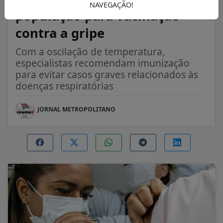
NAVEGAÇÃO!
população para vacinação
contra a gripe
Com a oscilação de temperatura,
especialistas recomendam imunização
para evitar casos graves relacionados às
doenças respiratórias
JORNAL METROPOLITANO