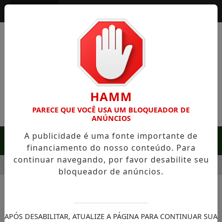
Entrar
HAMM
PARECE QUE VOCÊ USA UM BLOQUEADOR DE
ANÚNCIOS
A publicidade é uma fonte importante de
MENU
financiamento do nosso conteúdo. Para
continuar navegando, por favor desabilite seu
 SERRA NEGRA: FAZENDA COM 488 HECTARES UNE ALTA PRO
bloqueador de anúncios.
NOTÍCIAS/SAÚDE
Saúde SP faz alerta e convoca
APÓS DESABILITAR, ATUALIZE A PÁGINA PARA CONTINUAR SUA