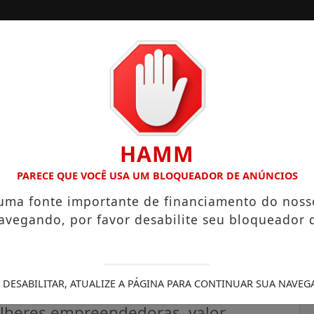
A
SANTOS
CAMPINAS
LITORAL PAULISTA
HAMM
HECTARES UNE ALTA PRODUTIVIDADE E CHARME COLONIAL
PARECE QUE VOCÊ USA UM BLOQUEADOR DE ANÚNCIOS
 uma fonte importante de financiamento do noss
avegando, por favor desabilite seu bloqueador 
lhão a empreendedores
 DESABILITAR, ATUALIZE A PÁGINA PARA CONTINUAR SUA NAVEG
ulheres empreendedoras, valor