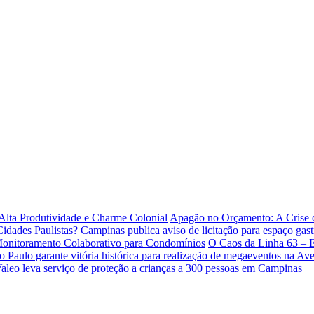
lta Produtividade e Charme Colonial
Apagão no Orçamento: A Crise
idades Paulistas?
Campinas publica aviso de licitação para espaço gas
 Monitoramento Colaborativo para Condomínios
O Caos da Linha 63 – 
o Paulo garante vitória histórica para realização de megaeventos na Ave
Valeo leva serviço de proteção a crianças a 300 pessoas em Campinas