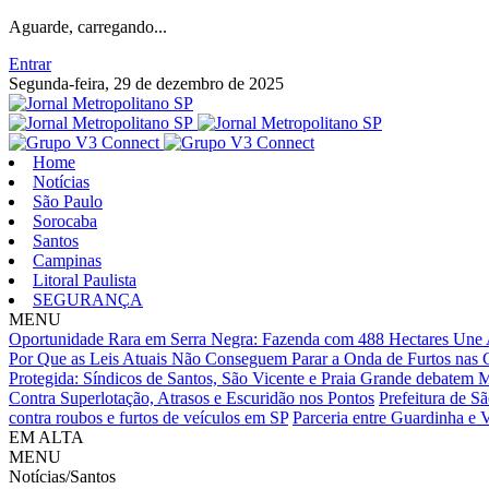
Aguarde, carregando...
Entrar
Segunda-feira, 29 de dezembro de 2025
Home
Notícias
São Paulo
Sorocaba
Santos
Campinas
Litoral Paulista
SEGURANÇA
MENU
Oportunidade Rara em Serra Negra: Fazenda com 488 Hectares Une A
Por Que as Leis Atuais Não Conseguem Parar a Onda de Furtos nas C
Protegida: Síndicos de Santos, São Vicente e Praia Grande debatem
Contra Superlotação, Atrasos e Escuridão nos Pontos
Prefeitura de Sã
contra roubos e furtos de veículos em SP
Parceria entre Guardinha e 
EM ALTA
MENU
Notícias/Santos