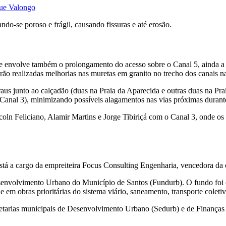
que Valongo
ndo-se poroso e frágil, causando fissuras e até erosão.
que envolve também o prolongamento do acesso sobre o Canal 5, ainda a s
erão realizadas melhorias nas muretas em granito no trecho dos canais na
aus junto ao calçadão (duas na Praia da Aparecida e outras duas na Prai
Canal 3), minimizando possíveis alagamentos nas vias próximas durante
ncoln Feliciano, Alamir Martins e Jorge Tibiriçá com o Canal 3, onde o
tá a cargo da empreiteira Focus Consulting Engenharia, vencedora da co
nvolvimento Urbano do Município de Santos (Fundurb). O fundo foi cri
 em obras prioritárias do sistema viário, saneamento, transporte coleti
cretarias municipais de Desenvolvimento Urbano (Sedurb) e de Finança