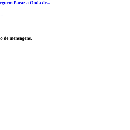
eguem Parar a Onda de...
..
to de mensagens.