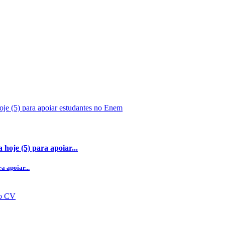
hoje (5) para apoiar...
a apoiar...