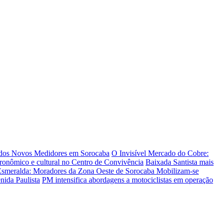
 dos Novos Medidores em Sorocaba
O Invisível Mercado do Cobre:
tronômico e cultural no Centro de Convivência
Baixada Santista mais
Esmeralda: Moradores da Zona Oeste de Sorocaba Mobilizam-se
nida Paulista
PM intensifica abordagens a motociclistas em operação