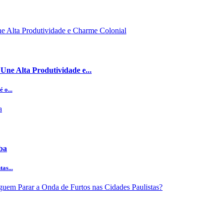
ne Alta Produtividade e...
 o...
ba
as...