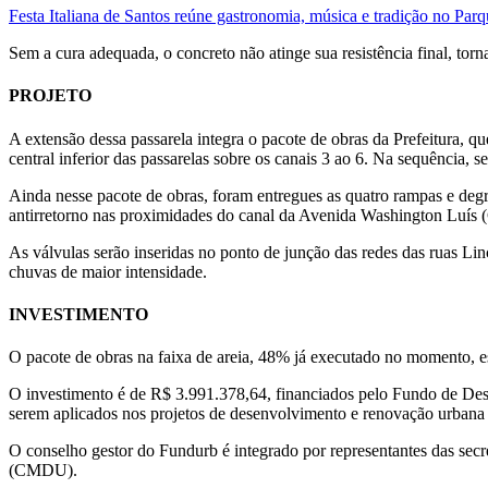
Festa Italiana de Santos reúne gastronomia, música e tradição no Par
Sem a cura adequada, o concreto não atinge sua resistência final, torna
PROJETO
A extensão dessa passarela integra o pacote de obras da Prefeitura, 
central inferior das passarelas sobre os canais 3 ao 6. Na sequência, s
Ainda nesse pacote de obras, foram entregues as quatro rampas e degr
antirretorno nas proximidades do canal da Avenida Washington Luís (
As válvulas serão inseridas no ponto de junção das redes das ruas Li
chuvas de maior intensidade.
INVESTIMENTO
O pacote de obras na faixa de areia, 48% já executado no momento, es
O investimento é de R$ 3.991.378,64, financiados pelo Fundo de Dese
serem aplicados nos projetos de desenvolvimento e renovação urbana e
O conselho gestor do Fundurb é integrado por representantes das se
(CMDU).