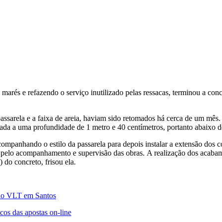
arés e refazendo o serviço inutilizado pelas ressacas, terminou a con
 passarela e a faixa de areia, haviam sido retomados há cerca de um mês.
da a uma profundidade de 1 metro e 40 centímetros, portanto abaixo do 
ompanhando o estilo da passarela para depois instalar a extensão dos c
el pelo acompanhamento e supervisão das obras. A realização dos acabame
 do concreto, frisou ela.
o do VLT em Santos
scos das apostas on-line