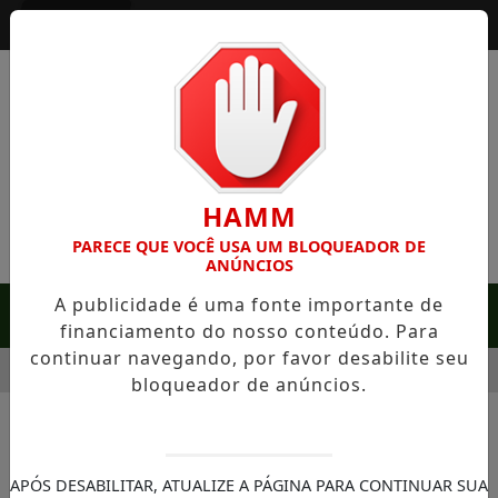
Entrar
HAMM
PARECE QUE VOCÊ USA UM BLOQUEADOR DE
ANÚNCIOS
A publicidade é uma fonte importante de
MENU
financiamento do nosso conteúdo. Para
continuar navegando, por favor desabilite seu
HARME COLONIAL
APAGÃO NO ORÇAMENTO: A CRISE DOS N
bloqueador de anúncios.
NOTÍCIAS/MEIO AMBIENTE
Terra está perto de atingir 5
APÓS DESABILITAR, ATUALIZE A PÁGINA PARA CONTINUAR SUA