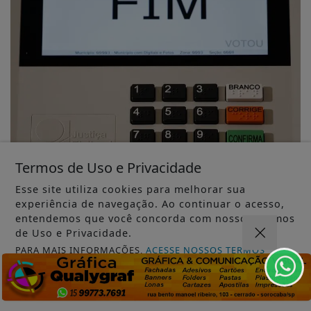
NOTÍCIAS
Termos de Uso e Privacidade
Federação PSOL-Rede oficializa apoio à
Esse site utiliza cookies para melhorar sua
candidatura de Lula à reeleição
experiência de navegação. Ao continuar o acesso,
Federação PSOL-Rede oficializa apoio à candidatura de
entendemos que você concorda com nossos Termos
Lula à reeleição
de Uso e Privacidade.
JORNAL METROPOLITANO...
PARA MAIS INFORMAÇÕES,
ACESSE NOSSOS TERMOS
CLICANDO AQUI
PROSSEGUIR