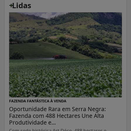
+
Lidas
FAZENDA FANTÁSTICA À VENDA
Oportunidade Rara em Serra Negra:
Fazenda com 488 Hectares Une Alta
Produtividade e...
Com sede histórica Art Déco, 488 hectares e