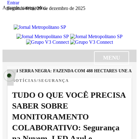
Entrar
Aguarde, carregando...
Segunda-feira, 29 de dezembro de 2025
MENU
 EM SERRA NEGRA: FAZENDA COM 488 HECTARES UNE ALTA P
NOTÍCIAS/SEGURANÇA
TUDO O QUE VOCÊ PRECISA
SABER SOBRE
MONITORAMENTO
COLABORATIVO: Segurança
na Nuvem, LED Azul e