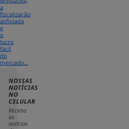
legislativa,
a
fiscalização
asfixiada
e
o
lucro
fácil
do
mercado...
NOSSAS
NOTÍCIAS
NO
CELULAR
Receba
as
notícias