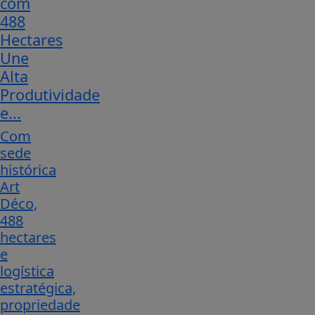
com
488
Hectares
Une
Alta
Produtividade
e...
Com
sede
histórica
Art
Déco,
488
hectares
e
logística
estratégica,
propriedade