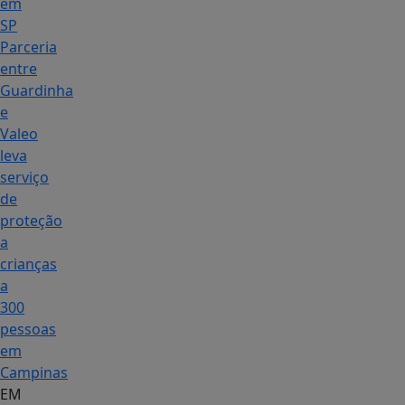
em
SP
Parceria
entre
Guardinha
e
Valeo
leva
serviço
de
proteção
a
crianças
a
300
pessoas
em
Campinas
EM