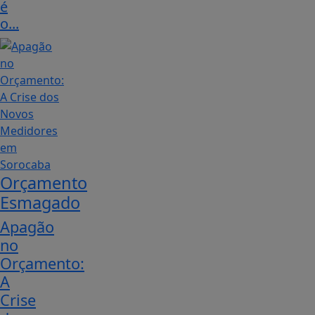
é
o...
Orçamento
Esmagado
Apagão
no
Orçamento:
A
Crise