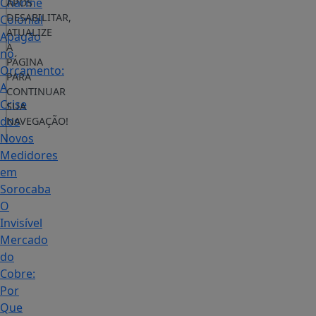
Charme
APÓS
DESABILITAR,
Colonial
ATUALIZE
Apagão
A
no
PÁGINA
Orçamento:
PARA
A
CONTINUAR
Crise
SUA
dos
NAVEGAÇÃO!
Novos
Medidores
em
Sorocaba
O
Invisível
Mercado
do
Cobre:
Por
Que