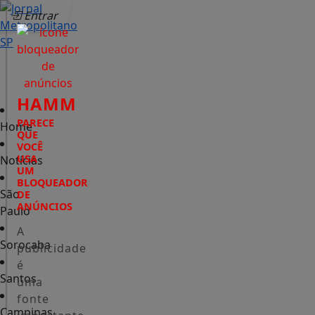
Entrar
HAMM
PARECE
Home
QUE
VOCÊ
USA
Notícias
UM
BLOQUEADOR
São
DE
ANÚNCIOS
Paulo
A
Sorocaba
publicidade
é
Santos
uma
fonte
Campinas