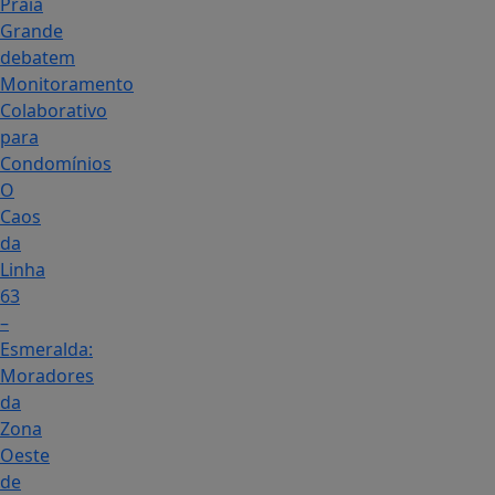
Praia
Grande
debatem
Monitoramento
Colaborativo
para
Condomínios
O
Caos
da
Linha
63
–
Esmeralda:
Moradores
da
Zona
Oeste
de