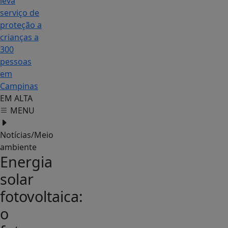
leva
serviço de
proteção a
crianças a
300
pessoas
em
Campinas
EM ALTA
MENU
Notícias/Meio
ambiente
Energia
solar
fotovoltaica:
o