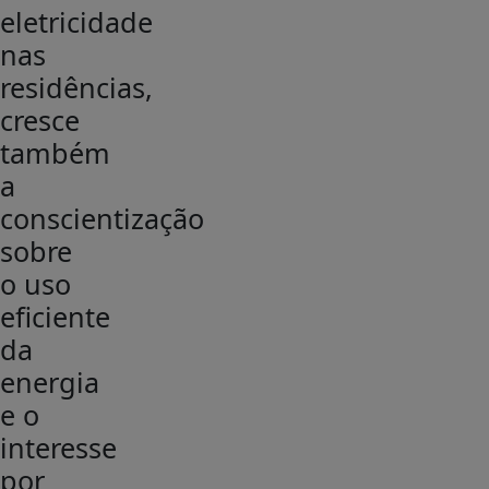
eletricidade
nas
residências,
cresce
também
a
conscientização
sobre
o uso
eficiente
da
energia
e o
interesse
por