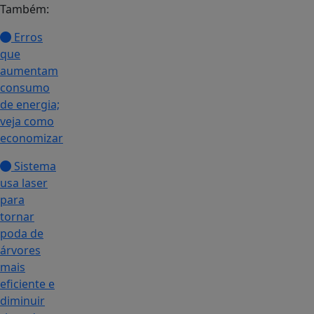
Também:
Erros
que
aumentam
consumo
de energia;
veja como
economizar
Sistema
usa laser
para
tornar
poda de
árvores
mais
eficiente e
diminuir