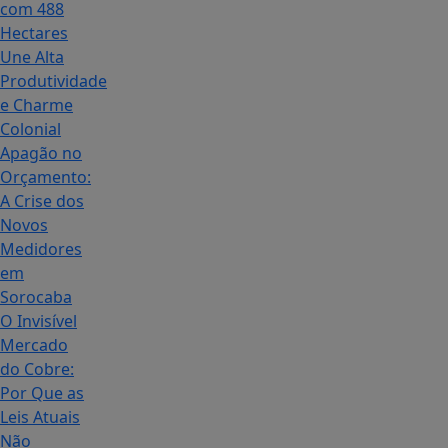
com 488
Hectares
Une Alta
Produtividade
e Charme
Colonial
Apagão no
Orçamento:
A Crise dos
Novos
Medidores
em
Sorocaba
O Invisível
Mercado
do Cobre:
Por Que as
Leis Atuais
Não