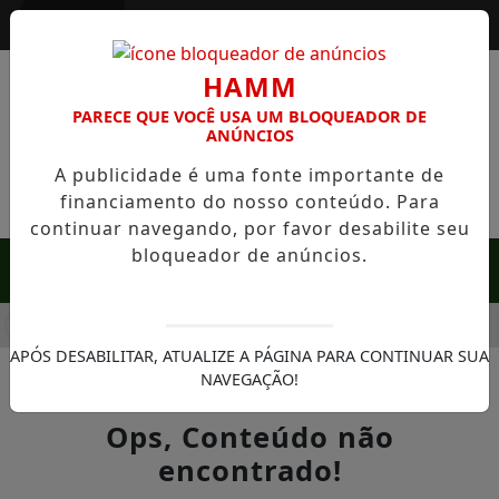
Entrar
HAMM
PARECE QUE VOCÊ USA UM BLOQUEADOR DE
ANÚNCIOS
A publicidade é uma fonte importante de
financiamento do nosso conteúdo. Para
continuar navegando, por favor desabilite seu
bloqueador de anúncios.
MENU
E RARA EM SERRA NEGRA: FAZENDA COM 488 HECTARES UNE
APÓS DESABILITAR, ATUALIZE A PÁGINA PARA CONTINUAR SUA
NAVEGAÇÃO!
Ops, Conteúdo não
encontrado!