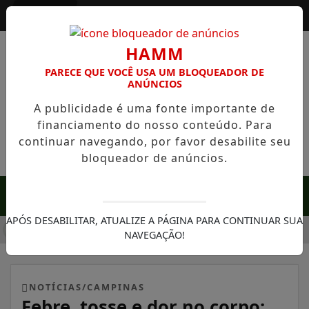
Entrar
HAMM
PARECE QUE VOCÊ USA UM BLOQUEADOR DE
ANÚNCIOS
A publicidade é uma fonte importante de
financiamento do nosso conteúdo. Para
continuar navegando, por favor desabilite seu
bloqueador de anúncios.
MENU
APÓS DESABILITAR, ATUALIZE A PÁGINA PARA CONTINUAR SUA
 EM SERRA NEGRA: FAZENDA COM 488 HECTARES UNE ALTA 
NAVEGAÇÃO!
NOTÍCIAS/CAMPINAS
Febre, tosse e dor no corpo: