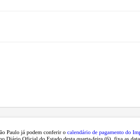
São Paulo já podem conferir o
calendário de pagamento do Imp
 Diário Oficial do Estado desta quarta-feira (6), fixa as dat