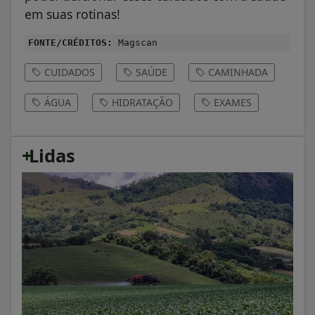
em suas rotinas!
FONTE/CRÉDITOS:
Magscan
CUIDADOS
SAÚDE
CAMINHADA
ÁGUA
HIDRATAÇÃO
EXAMES
+
Lidas