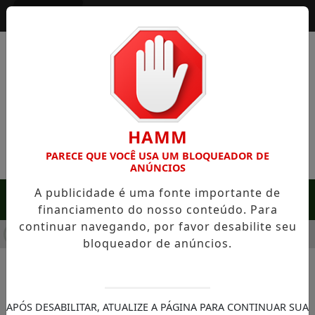
Entrar
HAMM
PARECE QUE VOCÊ USA UM BLOQUEADOR DE
ANÚNCIOS
A publicidade é uma fonte importante de
MENU
financiamento do nosso conteúdo. Para
continuar navegando, por favor desabilite seu
GRA: FAZENDA COM 488 HECTARES UNE ALTA PRODUTIVIDAD
bloqueador de anúncios.
NOTÍCIAS/BEM ESTAR
Como cuidar da saúde
APÓS DESABILITAR, ATUALIZE A PÁGINA PARA CONTINUAR SUA