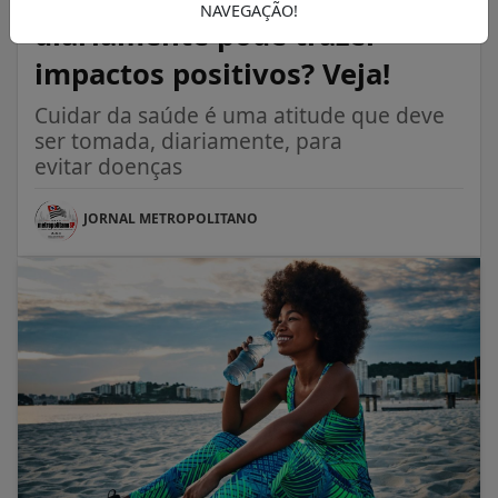
NAVEGAÇÃO!
diariamente pode trazer
impactos positivos? Veja!
Cuidar da saúde é uma atitude que deve
ser tomada, diariamente, para
evitar doenças
JORNAL METROPOLITANO