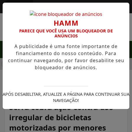
Entrar
HAMM
PARECE QUE VOCÊ USA UM BLOQUEADOR DE
ANÚNCIOS
A publicidade é uma fonte importante de
MENU
financiamento do nosso conteúdo. Para
continuar navegando, por favor desabilite seu
EM SERRA NEGRA: FAZENDA COM 488 HECTARES UNE ALTA PR
bloqueador de anúncios.
NOTÍCIAS/ARAÇOIABA DA SERRA
APÓS DESABILITAR, ATUALIZE A PÁGINA PARA CONTINUAR SUA
🚨 CONSEG de Araçoiaba da
NAVEGAÇÃO!
Serra cobra ação contra uso
irregular de bicicletas
motorizadas por menores