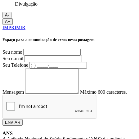
Divulgação
A-
A+
IMPRIMIR
Espaço para a comunicação de erros nesta postagem
Seu nome
Seu e-mail
Seu Telefone
Mensagem
Máximo 600 caracteres.
ENVIAR
ANS
A Agência Nacional de Saúde Suplementar (ANS) é a agência