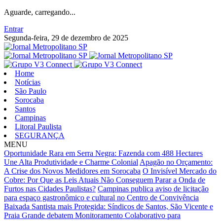
Aguarde, carregando...
Entrar
Segunda-feira, 29 de dezembro de 2025
Home
Notícias
São Paulo
Sorocaba
Santos
Campinas
Litoral Paulista
SEGURANÇA
MENU
Oportunidade Rara em Serra Negra: Fazenda com 488 Hectares
Une Alta Produtividade e Charme Colonial
Apagão no Orçamento:
A Crise dos Novos Medidores em Sorocaba
O Invisível Mercado do
Cobre: Por Que as Leis Atuais Não Conseguem Parar a Onda de
Furtos nas Cidades Paulistas?
Campinas publica aviso de licitação
para espaço gastronômico e cultural no Centro de Convivência
Baixada Santista mais Protegida: Síndicos de Santos, São Vicente e
Praia Grande debatem Monitoramento Colaborativo para