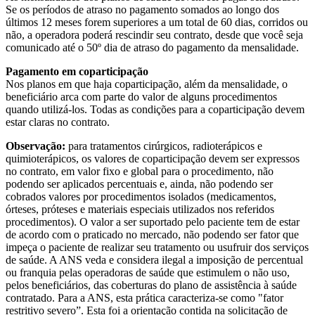
Se os períodos de atraso no pagamento somados ao longo dos
últimos 12 meses forem superiores a um total de 60 dias, corridos ou
não, a operadora poderá rescindir seu contrato, desde que você seja
comunicado até o 50º dia de atraso do pagamento da mensalidade.
Pagamento em coparticipação
Nos planos em que haja coparticipação, além da mensalidade, o
beneficiário arca com parte do valor de alguns procedimentos
quando utilizá-los. Todas as condições para a coparticipação devem
estar claras no contrato.
Observação:
para tratamentos cirúrgicos, radioterápicos e
quimioterápicos, os valores de coparticipação devem ser expressos
no contrato, em valor fixo e global para o procedimento, não
podendo ser aplicados percentuais e, ainda, não podendo ser
cobrados valores por procedimentos isolados (medicamentos,
órteses, próteses e materiais especiais utilizados nos referidos
procedimentos). O valor a ser suportado pelo paciente tem de estar
de acordo com o praticado no mercado, não podendo ser fator que
impeça o paciente de realizar seu tratamento ou usufruir dos serviços
de saúde. A ANS veda e considera ilegal a imposição de percentual
ou franquia pelas operadoras de saúde que estimulem o não uso,
pelos beneficiários, das coberturas do plano de assistência à saúde
contratado. Para a ANS, esta prática caracteriza-se como "fator
restritivo severo”. Esta foi a orientação contida na solicitação de