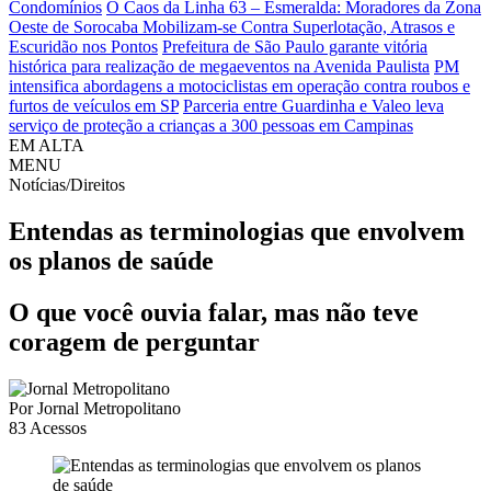
Condomínios
O Caos da Linha 63 – Esmeralda: Moradores da Zona
Oeste de Sorocaba Mobilizam-se Contra Superlotação, Atrasos e
Escuridão nos Pontos
Prefeitura de São Paulo garante vitória
histórica para realização de megaeventos na Avenida Paulista
PM
intensifica abordagens a motociclistas em operação contra roubos e
furtos de veículos em SP
Parceria entre Guardinha e Valeo leva
serviço de proteção a crianças a 300 pessoas em Campinas
EM ALTA
MENU
Notícias/Direitos
Entendas as terminologias que envolvem
os planos de saúde
O que você ouvia falar, mas não teve
coragem de perguntar
Por
Jornal Metropolitano
83
Acessos