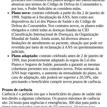
abusivas nos termos do Código de Defesa do Consumidor e,
por isso, o Poder Judiciário as considera nulas.
Plano novo:
contrato celebrado a partir do dia 2 de janeiro de
1999. Sujeita-se à fiscalização da ANS, bem como aos
dispositivos da Lei dos Planos de Saúde e do Código de
Defesa do Consumidor. Nos contratos novos, os planos estão
obrigados a cobrir todas as doenças listadas na CID
(Classificação Internacional de Doenças), da Organização
Mundial de Saúde. Ainda assim, há diversos abusos e
limitações de atendimento ao paciente, situação que pode ser
revertida por meio de reclamação à ANS ou questionamentos
judiciais.
Plano adaptado:
contrato celebrado antes de 2 de janeiro de
1999, mas posteriormente adaptado às regras da Lei dos
Planos e Seguros de Saúde, passando a garantir as mesmas
coberturas presentes nos contratos novos. Pelas normas da
ANS hoje vigentes, o aumento da mensalidade do plano, no
caso de adaptação, não poderá ser superior a 20,59%, não
precisando o beneficiário cumprir novos prazos de carência.
Prazos de carência
Carência é o período em que o beneficiário do plano de saúde não
tem direito a algumas coberturas. Os prazos máximos de carência
são: 24 horas para urgências e emergências, 300 dias para parto a
termo (em gestações com mais de 37 semanas), 24 meses para