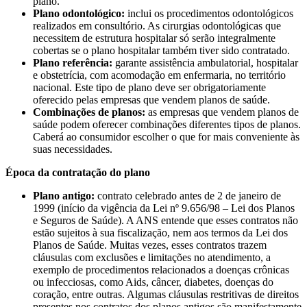
plano.
Plano odontológico:
inclui os procedimentos odontológicos
realizados em consultório. As cirurgias odontológicas que
necessitem de estrutura hospitalar só serão integralmente
cobertas se o plano hospitalar também tiver sido contratado.
Plano referência:
garante assistência ambulatorial, hospitalar
e obstetrícia, com acomodação em enfermaria, no território
nacional. Este tipo de plano deve ser obrigatoriamente
oferecido pelas empresas que vendem planos de saúde.
Combinações de planos:
as empresas que vendem planos de
saúde podem oferecer combinações diferentes tipos de planos.
Caberá ao consumidor escolher o que for mais conveniente às
suas necessidades.
Época da contratação do plano
Plano antigo:
contrato celebrado antes de 2 de janeiro de
1999 (início da vigência da Lei nº 9.656/98 – Lei dos Planos
e Seguros de Saúde). A ANS entende que esses contratos não
estão sujeitos à sua fiscalização, nem aos termos da Lei dos
Planos de Saúde. Muitas vezes, esses contratos trazem
cláusulas com exclusões e limitações no atendimento, a
exemplo de procedimentos relacionados a doenças crônicas
ou infecciosas, como Aids, câncer, diabetes, doenças do
coração, entre outras. Algumas cláusulas restritivas de direitos
presentes nos contratos dos planos antigos são manifestamente