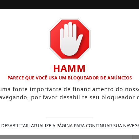
A
SANTOS
CAMPINAS
LITORAL PAULISTA
HAMM
488 HECTARES UNE ALTA PRODUTIVIDADE E CHARME COLONI
PARECE QUE VOCÊ USA UM BLOQUEADOR DE ANÚNCIOS
 uma fonte importante de financiamento do noss
avegando, por favor desabilite seu bloqueador 
nunciam pacote de
i em obras de saneamento
 DESABILITAR, ATUALIZE A PÁGINA PARA CONTINUAR SUA NAVEG