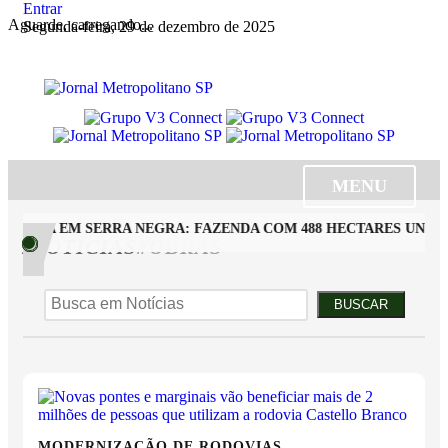
Entrar
Aguarde, carregando...
Segunda-feira, 29 de dezembro de 2025
MENU
RARA EM SERRA NEGRA: FAZENDA COM 488 HECTARES UNE AL
/NOTÍCIAS
#OBRAS
BUSCAR
MODERNIZAÇÃO DE RODOVIAS