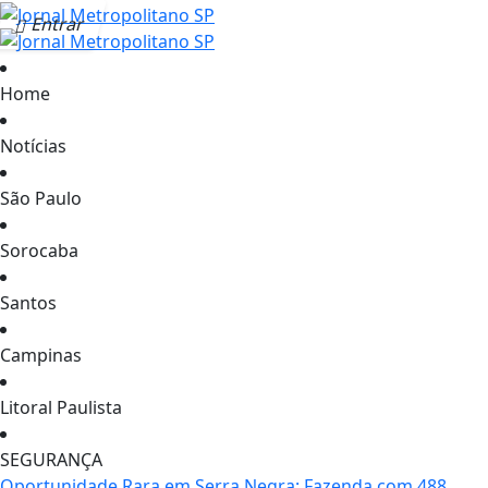
Entrar
Home
Notícias
São Paulo
Sorocaba
Santos
Campinas
Litoral Paulista
SEGURANÇA
Oportunidade Rara em Serra Negra: Fazenda com 488