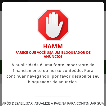
Entrar
HAMM
PARECE QUE VOCÊ USA UM BLOQUEADOR DE
ANÚNCIOS
A publicidade é uma fonte importante de
MENU
financiamento do nosso conteúdo. Para
continuar navegando, por favor desabilite seu
FAZENDA COM 488 HECTARES UNE ALTA PRODUTIVIDADE E CH
bloqueador de anúncios.
NOTÍCIAS/MEIO AMBIENTE
Na JBS, a reciclagem plástica
APÓS DESABILITAR, ATUALIZE A PÁGINA PARA CONTINUAR SUA