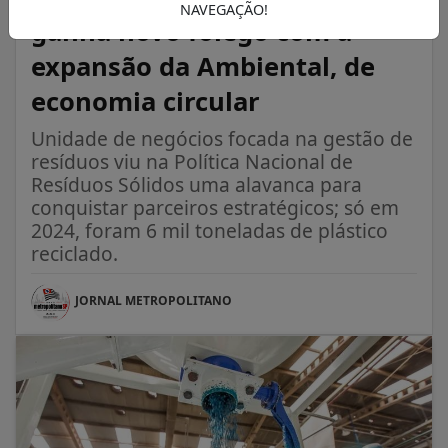
NAVEGAÇÃO!
ganha novo fôlego com a
expansão da Ambiental, de
economia circular
Unidade de negócios focada na gestão de
resíduos viu na Política Nacional de
Resíduos Sólidos uma alavanca para
conquistar parceiros estratégicos; só em
2024, foram 6 mil toneladas de plástico
reciclado.
JORNAL METROPOLITANO