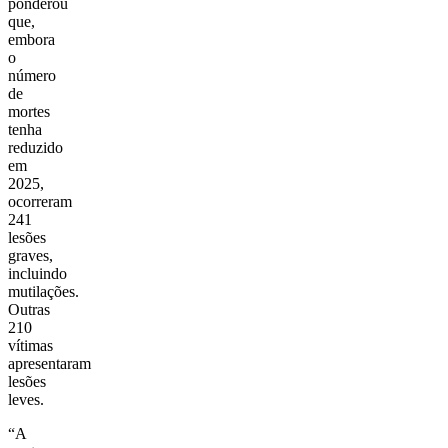
ponderou
que,
embora
o
número
de
mortes
tenha
reduzido
em
2025,
ocorreram
241
lesões
graves,
incluindo
mutilações.
Outras
210
vítimas
apresentaram
lesões
leves.
“A