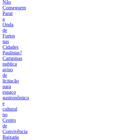
Não
Conseguem
Parar
a
Onda
de
Furtos
nas
Cidades
Paulistas?
Campinas
publica
aviso
de
licitação
para
espaço
gastronômico
e
cultural
no
Centro
de
Convivência
Baixada