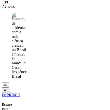
138
Acessos
©
Marcello
Casal
JrAgência
Brasil
A-
A+
IMPRIMIR
Espaço
para