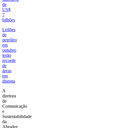
de
US$
7
bilhões
Leilões
de
petróleo
em
outubro
terão
recorde
de
áreas
em
disputa
A
diretora
de
Comunicação
e
Sustentabilidade
da
Abradee,