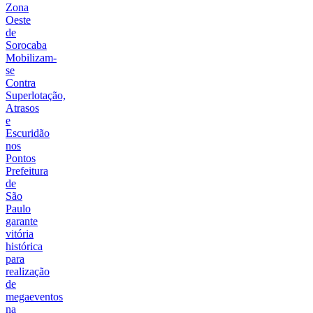
Zona
Oeste
de
Sorocaba
Mobilizam-
se
Contra
Superlotação,
Atrasos
e
Escuridão
nos
Pontos
Prefeitura
de
São
Paulo
garante
vitória
histórica
para
realização
de
megaeventos
na