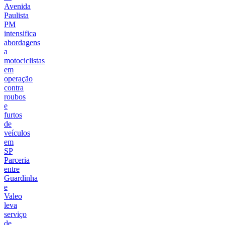
Avenida
Paulista
PM
intensifica
abordagens
a
motociclistas
em
operação
contra
roubos
e
furtos
de
veículos
em
SP
Parceria
entre
Guardinha
e
Valeo
leva
serviço
de