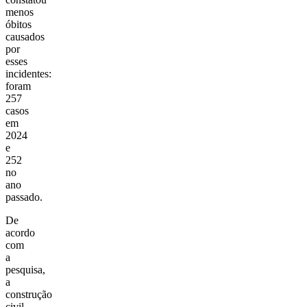
menos
óbitos
causados
por
esses
incidentes:
foram
257
casos
em
2024
e
252
no
ano
passado.
De
acordo
com
a
pesquisa,
a
construção
civil