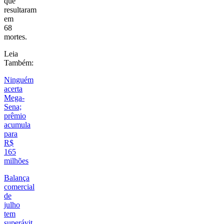
que
resultaram
em
68
mortes.
Leia
Também:
Ninguém
acerta
Mega-
Sena;
prêmio
acumula
para
R$
165
milhões
Balança
comercial
de
julho
tem
superávit