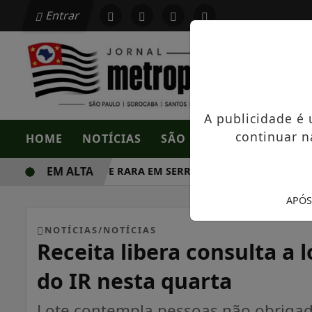
Entrar
A publicidade é
continuar n
HOME
NOTÍCIAS
SÃO PAULO
SOROCAB
EM ALTA
OPORTUNIDADE RARA EM SERRA NEGRA: FAZENDA COM 488
APÓS
NOTÍCIAS/NOTÍCIAS
Receita libera consulta a 
do IR nesta quarta
Lote contempla pessoas não obrigad