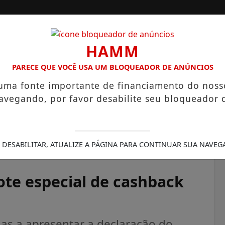
HAMM
PARECE QUE VOCÊ USA UM BLOQUEADOR DE ANÚNCIOS
 uma fonte importante de financiamento do noss
avegando, por favor desabilite seu bloqueador 
A
SANTOS
CAMPINAS
LITORAL PAULISTA
 HECTARES UNE ALTA PRODUTIVIDADE E CHARME COLONIAL
 DESABILITAR, ATUALIZE A PÁGINA PARA CONTINUAR SUA NAVEG
lote especial de cashback
as a apresentar a declaração do